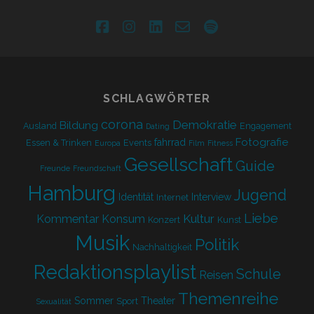
facebook
instagram
linkedin
email-
spotify
form
SCHLAGWÖRTER
corona
Demokratie
Bildung
Ausland
Engagement
Dating
Fotografie
fahrrad
Essen & Trinken
Events
Europa
Film
Fitness
Gesellschaft
Guide
Freunde
Freundschaft
Hamburg
Jugend
Identität
Interview
Internet
Liebe
Kultur
Kommentar
Konsum
Konzert
Kunst
Musik
Politik
Nachhaltigkeit
Redaktionsplaylist
Schule
Reisen
Themenreihe
Sommer
Theater
Sport
Sexualität