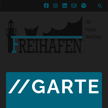
facebook
instagram
linkedin
email-
spotify
form
//GARTE