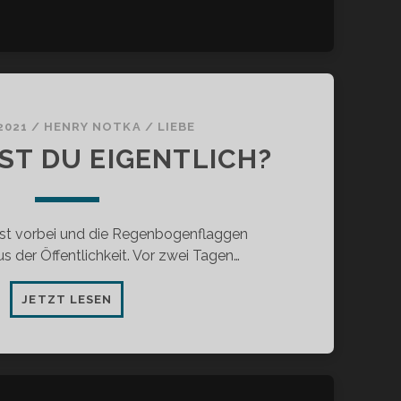
 2021
/
HENRY NOTKA
/
LIEBE
ST DU EIGENTLICH?
ist vorbei und die Regenbogenflaggen
s der Öffentlichkeit. Vor zwei Tagen…
WEN
JETZT LESEN
LIEBST
DU
EIGENTLICH?