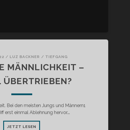
22
/
LUZ BACKNER
/
TIEFGANG
E MÄNNLICHKEIT –
 ÜBERTRIEBEN?
eit. Bei den meisten Jungs und Männern1
riff erst einmal Ablehnung hervor.…
TOXISCHE
JETZT LESEN