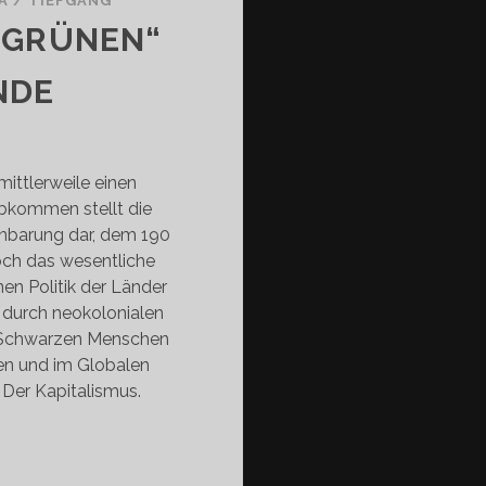
A
/
TIEFGANG
„GRÜNEN“
NDE
mittlerweile einen
Abkommen stellt die
inbarung dar, dem 190
och das wesentliche
en Politik der Länder
h durch neokolonialen
 Schwarzen Menschen
en und im Globalen
 Der Kapitalismus.
R
THOS