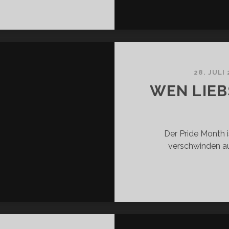
1:
EHT
R
M
URNALISMUS
28. JULI
R
WEN LIEB
LE
FEN?
Der Pride Month 
verschwinden au