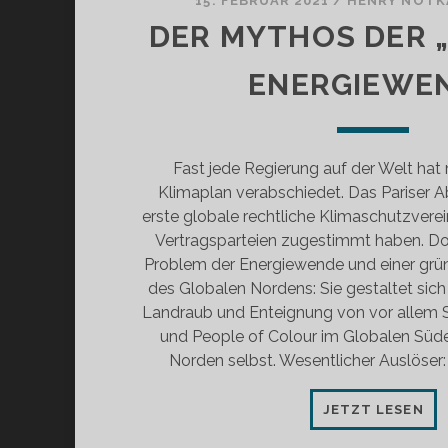
15. FEBRUAR 2021
/
HENRY NOTK
DER MYTHOS DER 
ENERGIEWE
Fast jede Regierung auf der Welt hat 
Klimaplan verabschiedet. Das Pariser 
erste globale rechtliche Klimaschutzvere
Vertragsparteien zugestimmt haben. D
Problem der Energiewende und einer grün
des Globalen Nordens: Sie gestaltet sic
Landraub und Enteignung von vor allem
und People of Colour im Globalen Süd
Norden selbst. Wesentlicher Auslöser:
DE
JETZT LESEN
MY