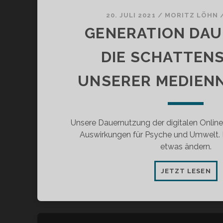
20. JULI 2021
/
MORITZ LÖHN
GENERATION DAU
DIE SCHATTEN
UNSERER MEDIEN
Unsere Dauernutzung der digitalen Onlin
Auswirkungen für Psyche und Umwelt. D
etwas ändern.
GE
JETZT LESEN
DA
ON
–
DIE