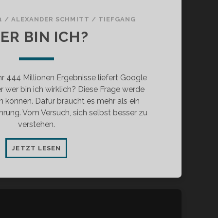
1
/
ALEXANDER SCHMITT
/
TIEFGANG
ER BIN ICH?
r 444 Millionen Ergebnisse liefert Google
r wer bin ich wirklich? Diese Frage werde
n können. Dafür braucht es mehr als ein
rung. Vom Versuch, sich selbst besser zu
verstehen.
WER
JETZT LESEN
BIN
ICH?