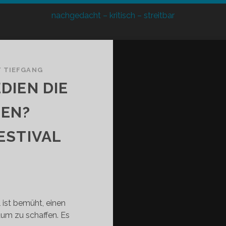
nachgedacht – kritisch – streitbar
/
TIEFGANG
DIEN DIE
EN?
ESTIVAL
ist bemüht, einen
aum zu schaffen. Es