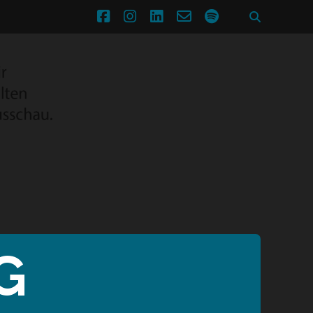
facebook
instagram
linkedin
email-
spotify
form
G