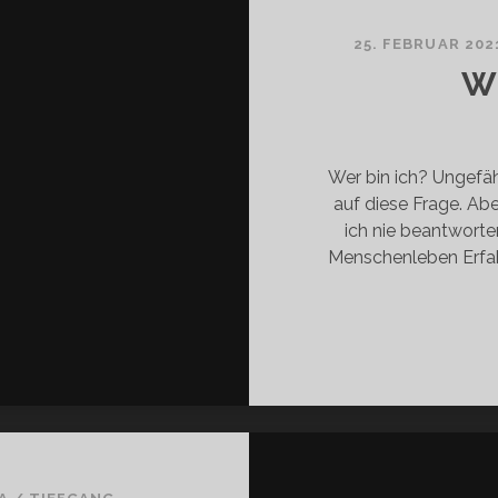
HATTENSEITEN
SERER
25. FEBRUAR 202
DIENNUTZUNG
W
Wer bin ich? Ungefäh
auf diese Frage. Abe
ich nie beantworte
Menschenleben Erfah