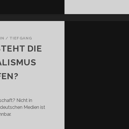
HN
/
TIEFGANG
TEHT DIE
ALISMUS
FEN?
schaft? Nicht in
 deutschen Medien ist
nbar.
UMECON