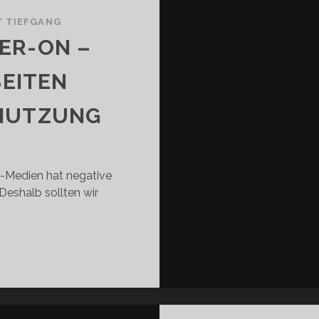
/
TIEFGANG
ER-ON –
SEITEN
NUTZUNG
e-Medien hat negative
eshalb sollten wir
NERATION
UER-