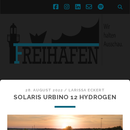
facebook
instagram
linkedin
email-
spotify
form
28. AUGUST 2022 /
LARISSA ECKERT
SOLARIS URBINO 12 HYDROGEN