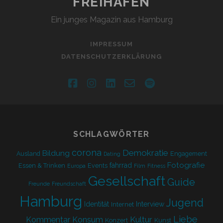
FREIHAFEN
Ein junges Magazin aus Hamburg
IMPRESSUM
DATENSCHUTZERKLÄRUNG
facebook
instagram
linkedin
email-
spotify
form
SCHLAGWÖRTER
corona
Demokratie
Bildung
Ausland
Engagement
Dating
Fotografie
fahrrad
Essen & Trinken
Events
Europa
Film
Fitness
Gesellschaft
Guide
Freunde
Freundschaft
Hamburg
Jugend
Identität
Interview
Internet
Liebe
Kultur
Kommentar
Konsum
Konzert
Kunst