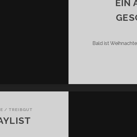
EIN
GES
Bald ist Weihnachten
HE
/
TREIBGUT
AYLIST