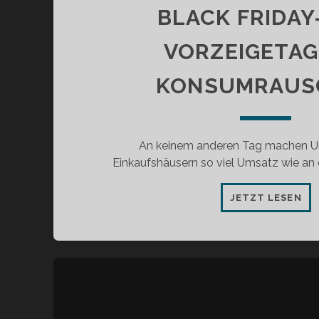
BLACK FRIDAY
VORZEIGETAG
KONSUMRAUS
An keinem anderen Tag machen U
Einkaufshäusern so viel Umsatz wie a
BL
JETZT LESEN
FRI
DE
VO
DE
KO