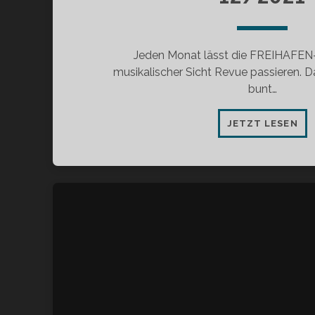
Jeden Monat lässt die FREIHAFEN
musikalischer Sicht Revue passieren. Da
bunt…
RE
JETZT LESEN
12