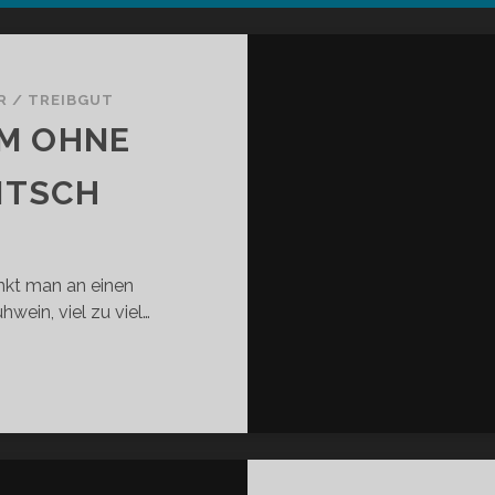
R
/
TREIBGUT
M OHNE
ITSCH
nkt man an einen
wein, viel zu viel…
IHNACHTSFILM
NE
IHNACHTSKITSCH