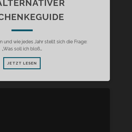
 ALTERNATIVER
CHENKEGUIDE
 und wie jedes Jahr stellt sich die Frage:
„Was soll ich bloß…
EIN
JETZT LESEN
ALTERNATIVER
GESCHENKEGUIDE