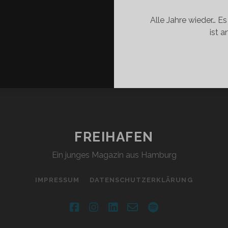
Alle Jahre wieder… Es
ist 
FREIHAFEN
Ein junges Magazin aus Hamburg
IMPRESSUM
DATENSCHUTZERKLÄRUNG
facebook
instagram
linkedin
email-
spotify
form