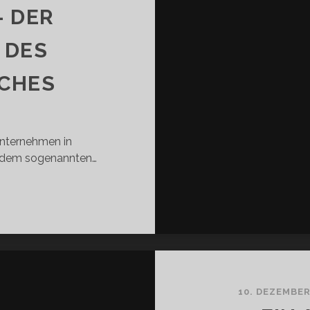
- DER
 DES
CHES
nternehmen in
n dem sogenannten…
ACK
DAY-
R
RZEIGETAG
S
NSUMRAUSCHES
10. DEZEMBER