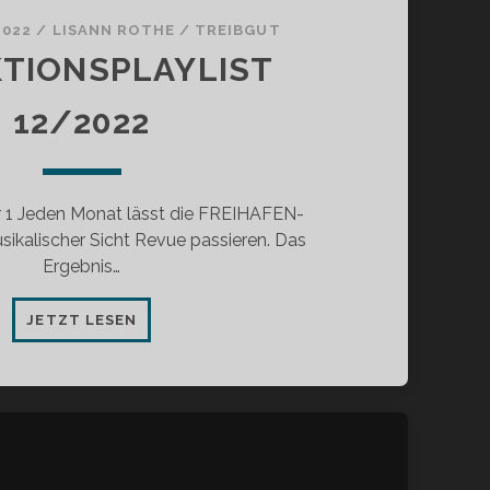
2022
/
LISANN ROTHE
/
TREIBGUT
TIONSPLAYLIST
12/2022
1 Jeden Monat lässt die FREIHAFEN-
ikalischer Sicht Revue passieren. Das
Ergebnis…
REDAKTIONSPLAYLIST
JETZT LESEN
12/2022