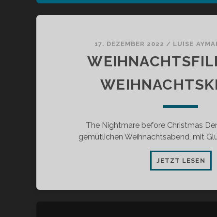
17. DEZEMBER 2022
/
LUISE AYMA
WEIHNACHTSFIL
WEIHNACHTSK
The Nightmare before Christmas De
gemütlichen Weihnachtsabend, mit Glüh
WE
JETZT LESEN
OH
WE