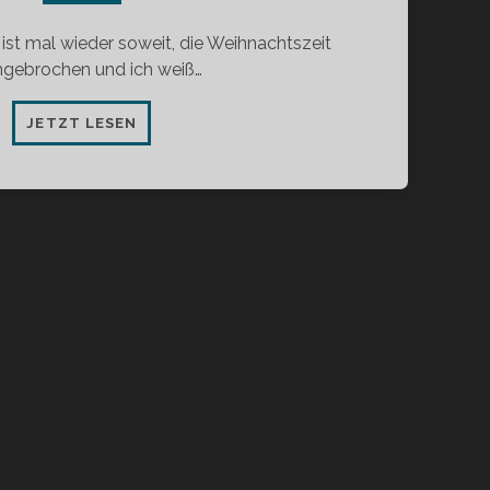
 ist mal wieder soweit, die Weihnachtszeit
angebrochen und ich weiß…
REDAKTIONSPLAYLIST
JETZT LESEN
12/2020