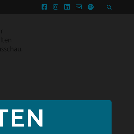
facebook
instagram
linkedin
email-
spotify
form
TEN