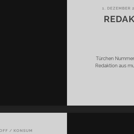
1. DEZEMBER 
REDAK
Türchen Nummer 
Redaktion aus mus
HOFF
/
KONSUM