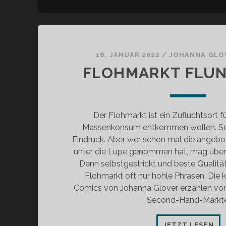
18. JANUAR 2022
/
JOHANNA GLO
FLOHMARKT FLUN
Der Flohmarkt ist ein Zufluchtsort fü
Massenkonsum entkommen wollen. So 
Eindruck. Aber wer schon mal die angeb
unter die Lupe genommen hat, mag über
Denn selbstgestrickt und beste Qualitä
Flohmarkt oft nur hohle Phrasen. Die 
Comics von Johanna Glover erzählen von
Second-Hand-Märkte
FL
JETZT LESEN