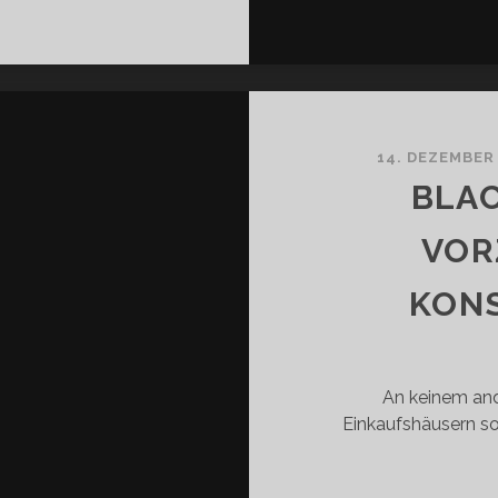
UNKEREIEN
14. DEZEMBER
BLAC
VOR
KON
An keinem an
Einkaufshäusern s