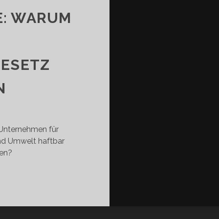
: WARUM
GESETZ
N
nternehmen für
d Umwelt haftbar
en?
EIWILLIGE
NSCHENRECHTE:
RUM
R