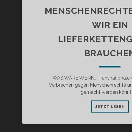
MENSCHENRECHTE
WIR EIN
LIEFERKETTEN
BRAUCHE
WAS WÄRE WENN… Transnationale U
Verbrechen gegen Menschenrechte un
gemacht werden könnt
FR
JETZT LESEN
ME
WA
WI