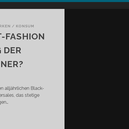
RKEN
/
KONSUM
T-FASHION
G DER
ENER?
 alljährlichen Black-
sales, das stetige
gen…
RZICHT
F