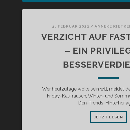
4. FEBRUAR 2022
/
ANNEKE RIETKE
VERZICHT AUF FAS
– EIN PRIVILE
BESSERVERDI
Wer heutzutage woke sein will, meidet den
Friday-Kaufrausch, Winter- und Sommer
Den-Trends-Hinterherja
VE
JETZT LESEN
AU