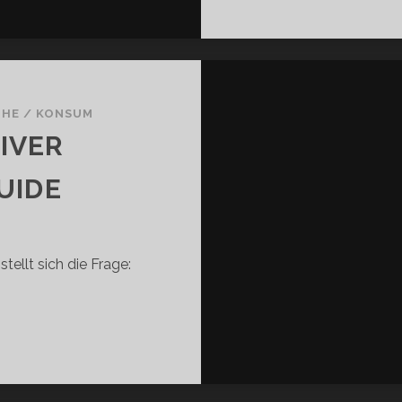
THE
/
KONSUM
IVER
UIDE
tellt sich die Frage:
TERNATIVER
SCHENKEGUIDE