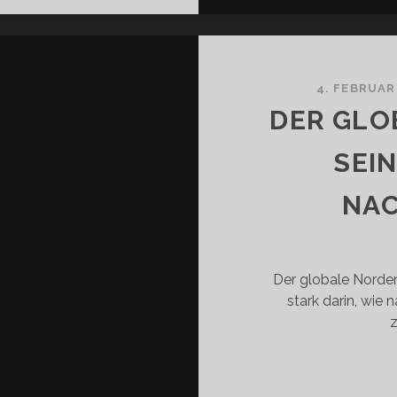
ST-
SHION
IVILEG
4. FEBRUAR
R
DER GLO
SSERVERDIENER?
SEIN
NAC
Der globale Norde
stark darin, wie 
z