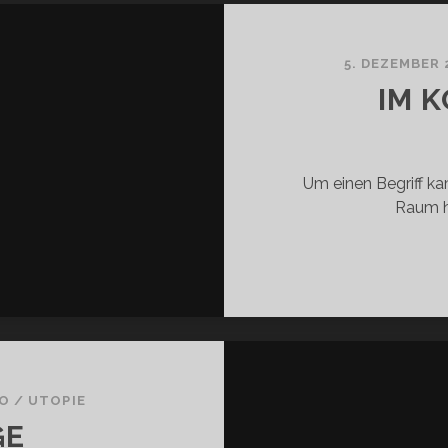
5. DEZEMBER 
IM 
Um einen Begriff k
Raum h
HO
/
UTOPIE
GE