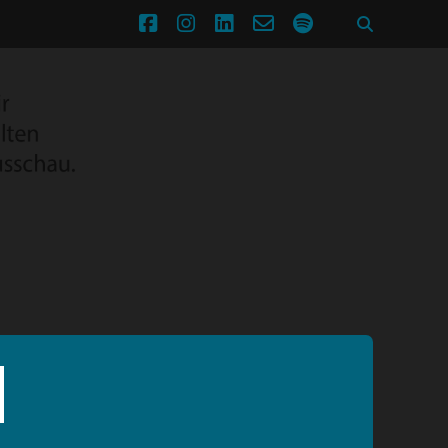
facebook
instagram
linkedin
email-
spotify
form
M