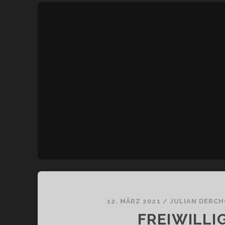
12. MÄRZ 2021
/
JULIAN DERC
FREIWILLI