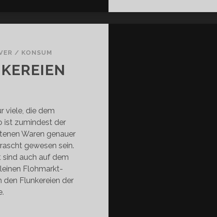
VER
/
KONSUM
KEREIEN
r viele, die dem
ist zumindest der
otenen Waren genauer
rascht gewesen sein.
t sind auch auf dem
kleinen Flohmarkt-
 den Flunkereien der
.
OHMARKT