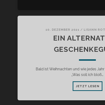
10. DEZEMBER 2021
/
LISANN RO
EIN ALTERNAT
GESCHENKEG
Bald ist Weihnachten und wie jedes Jahr s
„Was soll ich bloß…
EIN
JETZT LESEN
AL
GE