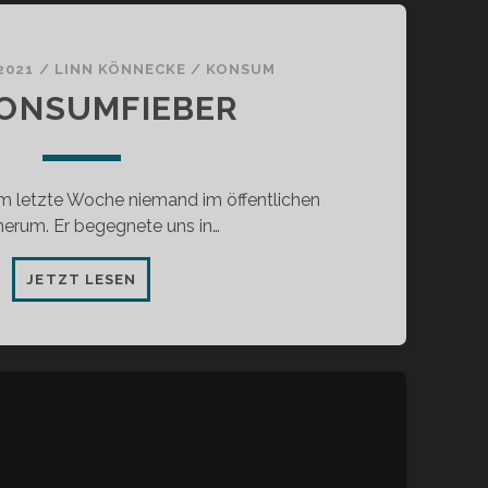
2021
/
LINN KÖNNECKE
/
KONSUM
KONSUMFIEBER
am letzte Woche niemand im öffentlichen
erum. Er begegnete uns in…
IM
JETZT LESEN
KONSUMFIEBER