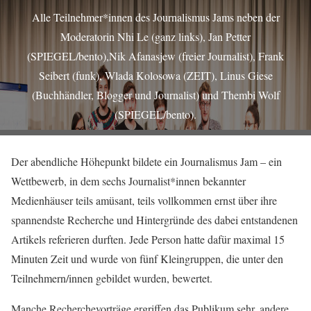
Alle Teilnehmer*innen des Journalismus Jams neben der
Moderatorin Nhi Le (ganz links), Jan Petter
(SPIEGEL/bento),Nik Afanasjew (freier Journalist), Frank
Seibert (funk), Wlada Kolosowa (ZEIT), Linus Giese
(Buchhändler, Blogger und Journalist) und Thembi Wolf
(SPIEGEL/bento).
Der abendliche Höhepunkt bildete ein Journalismus Jam – ein
Wettbewerb, in dem sechs Journalist*innen bekannter
Medienhäuser teils amüsant, teils vollkommen ernst über ihre
spannendste Recherche und Hintergründe des dabei entstandenen
Artikels referieren durften. Jede Person hatte dafür maximal 15
Minuten Zeit und wurde von fünf Kleingruppen, die unter den
Teilnehmern/innen gebildet wurden, bewertet.
Manche Recherchevorträge ergriffen das Publikum sehr, andere