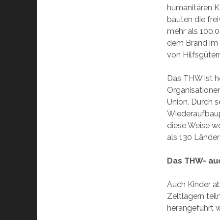
humanitären Ka
bauten die frei
mehr als 100.0
dem Brand im 
von Hilfsgüter
Das THW ist he
Organisatione
Union. Durch s
Wiederaufbaupr
diese Weise we
als 130 Ländern
Das THW- auc
Auch Kinder a
Zeltlagern tei
herangeführt w