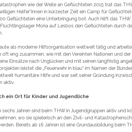
tastrophen wie der Welle an Geflüchteten 2015 trat das THW
willigen Helfer*innen in kürzester Zeit ein Camp für Geflüchtet
00 Geflüchteten eine Unterbringung bot. Auch hilft das THW 
Flüchtlingslager Moria auf Lesbos den Geflüchteten durch d
n.
ute als moderne Hilfsorganisation weltweit tätig und arbeite
n oft eng zusammen, wie mit den Vereinten Nationen und der
eine Einsätze nach Unglücken und mit seinen langfristig ange
ojekten leistet die „Feuerwehr in blau“ im Namen der Bundes
ltweit humanitäre Hilfe und war seit seiner Gründung inzwis
 aktiv.
h ein Ort für Kinder und Jugendliche
b sechs Jahren sind beim THW in Jugendgruppen aktiv und k
lnehmen, wo sie spielerisch an den Zivil- und Katastrophensc
erden. Bereits ab 16 Jahren ist eine Grundausbildung beim 