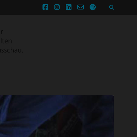
facebook
instagram
linkedin
email-
spotify
form