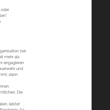
n oder
en“.
e
ganisation, bei
it mehr als
hr engagieren.
Feuerwehr und
ommt, dann
innen
tlichen. Die
len, leistet
a-Pandemie. So