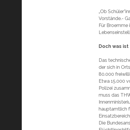
„Ob Schüler*in
Vorstände.- Ga
Für Broemme is
Lebenseinstell
Doch was ist
Das technische
der sich in O
80.000 freiwil
Etwa 15.000 v
Polizei zusam
muss das THW 
Innenministeri
hauptamtlich 
Einsatzbereich
Die Bundesanst
Flüchtlingshil