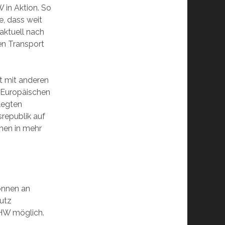
 in Aktion. So
e, dass weit
aktuell nach
en Transport
t mit anderen
 Europäischen
legten
republik auf
chen in mehr
önnen an
hutz
THW möglich.