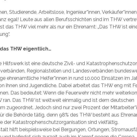
nen, Studierende, Arbeitslose, Ingenieur*innen, Verkäufer*inne
nz egal! Leute aus allen Berufsschichten sind im THW vertret
t das THW viel mehr als nur ein Ehrenamt: „Das THW ist ein
ung“.
 das THW eigentlich…
 Hilfswerk ist eine deutsche Zivil- und Katastrophenschutzor
rtsverbänden, Regionalstellen und Landesverbänden bundeswe
lige ehrenamtliche Helfer*innen in rund 10.000 Einsätzen im Ja
on ihnen sind Jugendliche. Dabei arbeitet das THW eng mit 
men. Das bedeutet: Wenn die Feuerwehr nicht mehr weiterk
ran. Das THW ist weltweit einmalig und ist dem deutschen
um zugeordnet. Jedoch sind nur zwei Prozent der Mitarbeiter*
für die Behörde tätig, denn 98% des THW besteht aus Ehrenam
e der Katastrophenschutzorganisation sind vielfältig.
alt hilft beispielsweise bei Bergungen, Ortungen, Stromausfäl
fe und befindet sich zurzeit auch im Kampf gegen die Coron