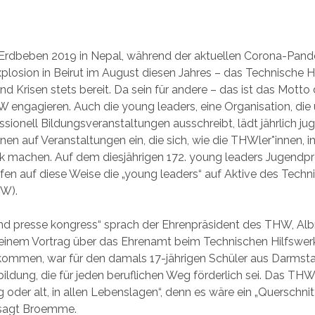
rdbeben 2019 in Nepal, während der aktuellen Corona-Pand
xplosion in Beirut im August diesen Jahres – das Technische H
und Krisen stets bereit. Da sein für andere – das ist das Mott
W engagieren. Auch die young leaders, eine Organisation, die 
sionell Bildungsveranstaltungen ausschreibt, lädt jährlich ju
nnen auf Veranstaltungen ein, die sich, wie die THWler*innen, in 
ark machen. Auf dem diesjährigen 172. young leaders Jugendp
fen auf diese Weise die „young leaders“ auf Aktive des Techn
HW).
nd presse kongress“ sprach der Ehrenpräsident des THW, Alb
einem Vortrag über das Ehrenamt beim Technischen Hilfswerk
mmen, war für den damals 17-jährigen Schüler aus Darmsta
bildung, die für jeden beruflichen Weg förderlich sei. Das THW 
 oder alt, in allen Lebenslagen“, denn es wäre ein „Querschnit
, sagt Broemme.