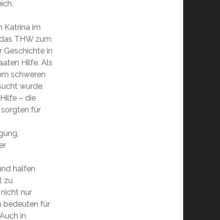
ich.
 Katrina im
te das THW zum
r Geschichte in
aten Hilfe. Als
nem schweren
ucht wurde,
Hilfe – die
 sorgten für
gung,
er
nd halfen
t zu
nicht nur
 bedeuten für
Auch in