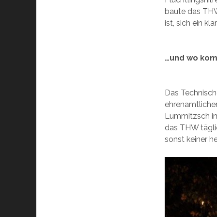
baute das THW 
ist, sich ein k
…und wo kom
Das Technische
ehrenamtliche
Lummitzsch im
das THW täglic
sonst keiner h