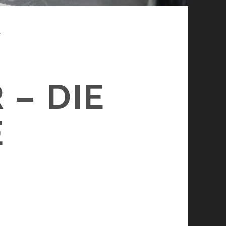
T
 – DIE
E