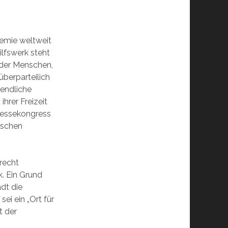
emie weltweit
ilfswerk steht
o der Menschen,
überparteilich
gendliche
ihrer Freizeit
ressekongress
ischen
recht
. Ein Grund
dt die
sei ein „Ort für
t der