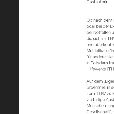
Gastautorin
Ob nach dem E
oder bei der E
bei Notfällen 
die sich im TH
und überkonfes
Multiplikator*i
für andere st
in Potsdam tra
Hilfswerks (T
Auf dem „juge
Broemme, in s
zum THW zu ko
vielfältige Aus
Menschen, jung
Gesellschaft“