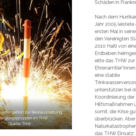
Schäden in Frankre
Nach dem Hurrikan
Jahr 2005 leiste
ersten Mal in seine
den Vereinigten Sta
2010 Haiti von ei
Erdbeben heimges
eilte das THW zur 
Ehrenamtler*innen
eine stabile
Trinkwasserversor
unterstützen bei d
Koordinierung der
Hilfsmaßnahmen u
somit, die Krise gu
leifer gehört zur Basisausstattung
 Bergungsgruppen im THW
überbrücken. Aber 
Quelle: THW
Naturkatastrophen
das THW Einsatz: 