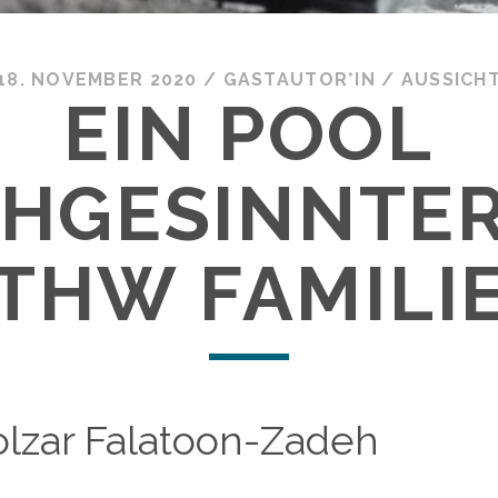
18. NOVEMBER 2020
/
GASTAUTOR*IN
/
AUSSICH
EIN POOL
HGESINNTER
THW FAMILI
lzar Falatoon-Zadeh