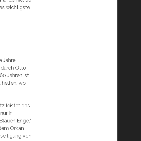
as wichtigste
e Jahre
 durch Otto
0 Jahren ist
 helfen, wo
z leistet das
nur in
„Blauen Engel“
 dem Orkan
eseitigung von