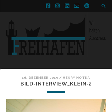
facebook
instagram
linkedin
email-
spotify
form
16. DEZEMBER 2019 /
HENRY NOTKA
BILD-INTERVIEW_KLEIN-2