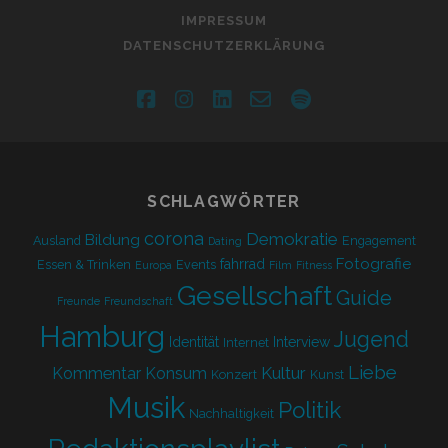
IMPRESSUM
DATENSCHUTZERKLÄRUNG
facebook
instagram
linkedin
email-
spotify
form
SCHLAGWÖRTER
corona
Demokratie
Bildung
Ausland
Engagement
Dating
Fotografie
fahrrad
Essen & Trinken
Events
Europa
Film
Fitness
Gesellschaft
Guide
Freunde
Freundschaft
Hamburg
Jugend
Identität
Interview
Internet
Liebe
Kultur
Kommentar
Konsum
Konzert
Kunst
Musik
Politik
Nachhaltigkeit