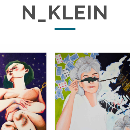
N_KLEIN