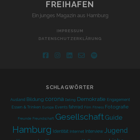
FREIHAFEN
Ein junges Magazin aus Hamburg
IMPRESSUM
DATENSCHUTZERKLÄRUNG
facebook
instagram
linkedin
email-
spotify
form
SCHLAGWÖRTER
corona
Demokratie
Bildung
Ausland
Engagement
Dating
Fotografie
fahrrad
Essen & Trinken
Events
Europa
Film
Fitness
Gesellschaft
Guide
Freunde
Freundschaft
Hamburg
Jugend
Identität
Interview
Internet