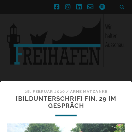
facebook
instagram
linkedin
email-
spotify
form
28. FEBRUAR 2020 /
ARNE MATZANKE
[BILDUNTERSCHRIF] FIN, 29 IM
GESPRÄCH