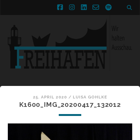
facebook
instagram
linkedin
email-
spotify
form
25. APRIL 2020 /
LUISA GOHLKE
K1600_IMG_20200417_132012