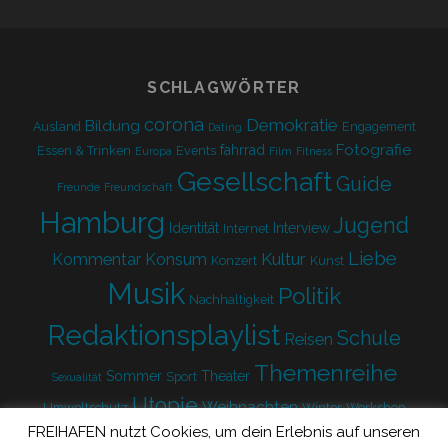
form
SCHLAGWÖRTER
corona
Demokratie
Bildung
Ausland
Engagement
Dating
Fotografie
fahrrad
Essen & Trinken
Events
Europa
Film
Fitness
Gesellschaft
Guide
Freunde
Freundschaft
Hamburg
Jugend
Identität
Interview
Internet
Liebe
Kultur
Kommentar
Konsum
Konzert
Kunst
Musik
Politik
Nachhaltigkeit
Redaktionsplaylist
Schule
Reisen
Themenreihe
Sommer
Theater
Sport
Sexualität
Utopie
Weihnachten
Umweltschutz
Winter
Workshop
FREIHAFEN nutzt Cookies, um dein Erlebnis auf unseren
Zukunft