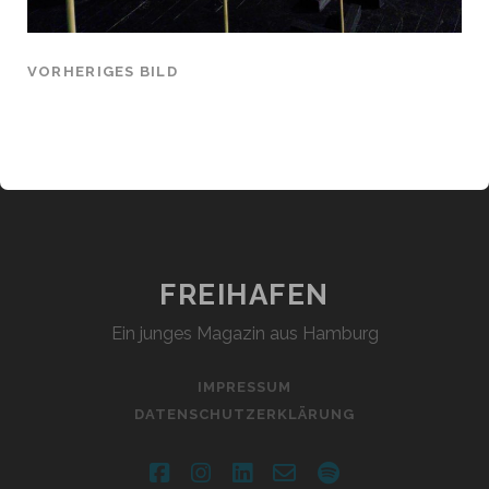
VORHERIGES BILD
FREIHAFEN
Ein junges Magazin aus Hamburg
IMPRESSUM
DATENSCHUTZERKLÄRUNG
facebook
instagram
linkedin
email-
spotify