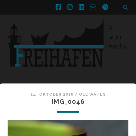
facebook
instagram
linkedin
email-
spotify
form
24. OKTOBER 2018 /
OLE WAHLS
IMG_0046