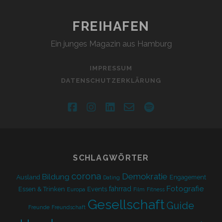
FREIHAFEN
Ein junges Magazin aus Hamburg
IMPRESSUM
DATENSCHUTZERKLÄRUNG
facebook
instagram
linkedin
email-
spotify
form
SCHLAGWÖRTER
corona
Demokratie
Bildung
Ausland
Engagement
Dating
Fotografie
fahrrad
Essen & Trinken
Events
Europa
Film
Fitness
Gesellschaft
Guide
Freunde
Freundschaft