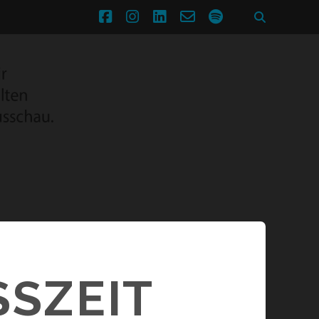
facebook
instagram
linkedin
email-
spotify
form
SZEIT