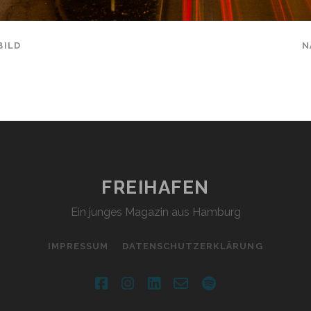
BILD
N
FREIHAFEN
Ein junges Magazin aus Hamburg
IMPRESSUM
DATENSCHUTZERKLÄRUNG
facebook
instagram
linkedin
email-
spotify
form