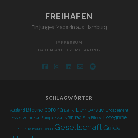
FREIHAFEN
Ein junges Magazin aus Hamburg
IMPRESSUM
DATENSCHUTZERKLÄRUNG
facebook
instagram
linkedin
email-
spotify
form
SCHLAGWÖRTER
corona
Demokratie
Bildung
Ausland
Engagement
Dating
Fotografie
fahrrad
Essen & Trinken
Events
Europa
Film
Fitness
Gesellschaft
Guide
Freunde
Freundschaft