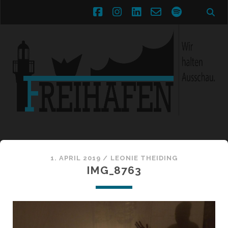
facebook
instagram
linkedin
email-
spotify
form
1. APRIL 2019 /
LEONIE THEIDING
IMG_8763