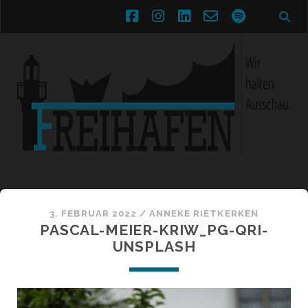
facebook
instagram
linkedin
email-
spotify
form
3. FEBRUAR 2022 /
ANNEKE RIETKERKEN
PASCAL-MEIER-KRIW_PG-QRI-
UNSPLASH