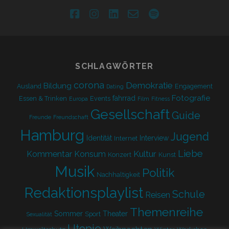
facebook
instagram
linkedin
email-
spotify
form
SCHLAGWÖRTER
corona
Demokratie
Bildung
Ausland
Engagement
Dating
Fotografie
fahrrad
Essen & Trinken
Events
Europa
Film
Fitness
Gesellschaft
Guide
Freunde
Freundschaft
Hamburg
Jugend
Identität
Interview
Internet
Liebe
Kultur
Kommentar
Konsum
Konzert
Kunst
Musik
Politik
Nachhaltigkeit
Redaktionsplaylist
Schule
Reisen
Themenreihe
Sommer
Theater
Sport
Sexualität
Utopie