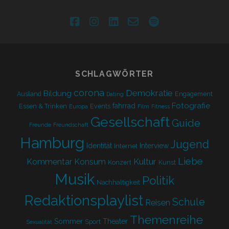
facebook
instagram
linkedin
email-
spotify
form
SCHLAGWÖRTER
corona
Demokratie
Bildung
Ausland
Engagement
Dating
Fotografie
fahrrad
Essen & Trinken
Events
Europa
Film
Fitness
Gesellschaft
Guide
Freunde
Freundschaft
Hamburg
Jugend
Identität
Interview
Internet
Liebe
Kultur
Kommentar
Konsum
Konzert
Kunst
Musik
Politik
Nachhaltigkeit
Redaktionsplaylist
Schule
Reisen
Themenreihe
Sommer
Theater
Sport
Sexualität