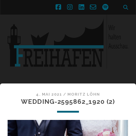
facebook
instagram
linkedin
email-
spotify
form
4. MAI 2021 /
MORITZ LÖHN
WEDDING-2595862_1920 (2)