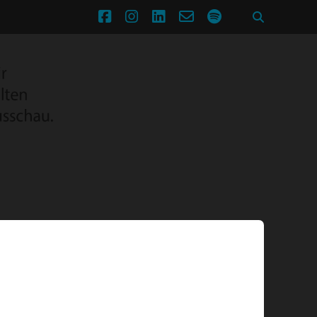
facebook
instagram
linkedin
email-
spotify
form