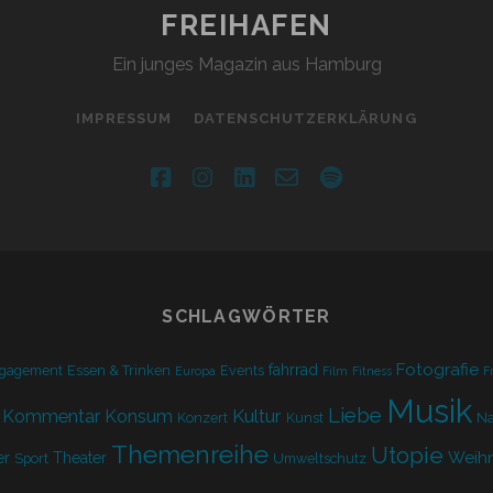
FREIHAFEN
Ein junges Magazin aus Hamburg
IMPRESSUM
DATENSCHUTZERKLÄRUNG
facebook
instagram
linkedin
email-
spotify
form
SCHLAGWÖRTER
Fotografie
fahrrad
gagement
Essen & Trinken
Events
Europa
Film
Fitness
F
Musik
Liebe
Kultur
Kommentar
Konsum
Konzert
Kunst
Na
Themenreihe
Utopie
Weih
r
Theater
Sport
Umweltschutz