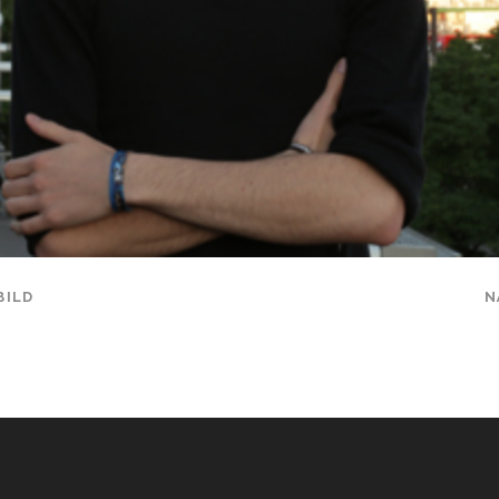
BILD
N