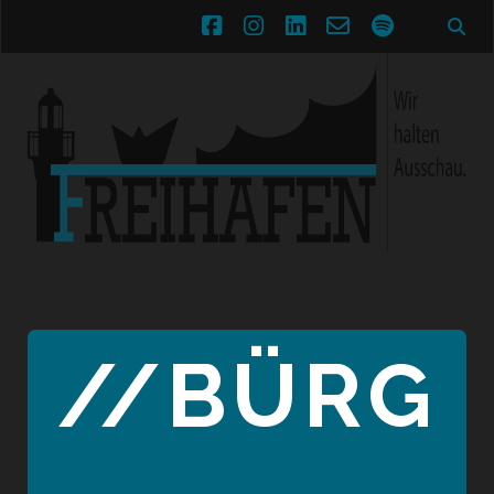
facebook
instagram
linkedin
email-
spotify
form
//BÜRG