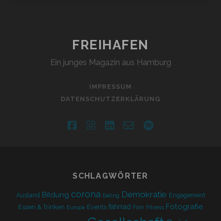
MAL?
–
HAMBURGER
BÜRGERSCHAFTSWAHL
FREIHAFEN
2020
Ein junges Magazin aus Hamburg
IMPRESSUM
DATENSCHUTZERKLÄRUNG
facebook
instagram
linkedin
email-
spotify
form
SCHLAGWÖRTER
corona
Demokratie
Bildung
Ausland
Engagement
Dating
Fotografie
fahrrad
Essen & Trinken
Events
Europa
Film
Fitness