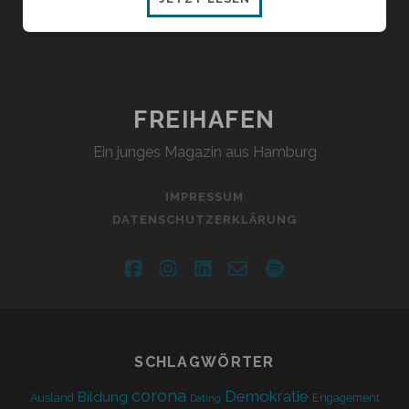
5:
LIMONADENDURST
FREIHAFEN
Ein junges Magazin aus Hamburg
IMPRESSUM
DATENSCHUTZERKLÄRUNG
facebook
instagram
linkedin
email-
spotify
form
SCHLAGWÖRTER
corona
Demokratie
Bildung
Ausland
Engagement
Dating