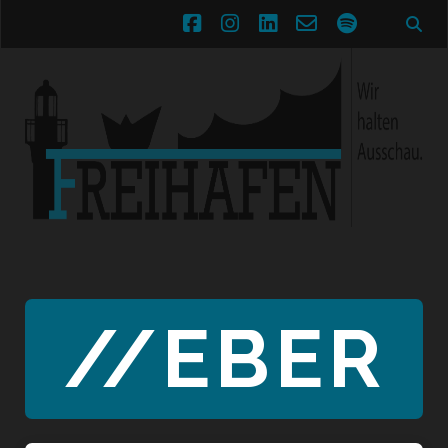
facebook
instagram
linkedin
email-
spotify
form
//EBER