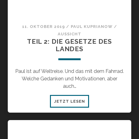
11. OKTOBER 2019
/
PAUL KUPRIANOW
/
AUSSICHT
TEIL 2: DIE GESETZE DES
LANDES
Paul ist auf Weltreise. Und das mit dem Fahrrad.
Welche Gedanken und Motivationen, aber
auch…
TEIL
JETZT LESEN
2:
DIE
GESETZE
DES
LANDES