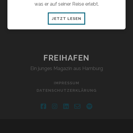
was er auf seiner Reise erlebt.
TEIL
JETZT LESEN
1:
ZWEIFEL
UND
HOFFNUNG
FREIHAFEN
Ein junges Magazin aus Hamburg
IMPRESSUM
DATENSCHUTZERKLÄRUNG
facebook
instagram
linkedin
email-
spotify
form