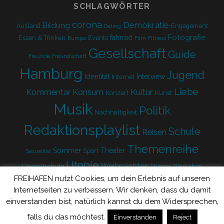
SCHLAGWÖRTER
corona
Demokratie
Bildung
Ausland
Engagement
Dating
Fotografie
fahrrad
Essen & Trinken
Events
Europa
Film
Fitness
Gesellschaft
Guide
Freunde
Freundschaft
Hamburg
Jugend
Identität
Interview
Internet
Liebe
Kultur
Kommentar
Konsum
Konzert
Kunst
Musik
Politik
Nachhaltigkeit
Redaktionsplaylist
Schule
Reisen
Themenreihe
Sommer
Theater
Sport
Sexualität
Utopie
Weihnachten
Umweltschutz
Winter
Workshop
FREIHAFEN nutzt Cookies, um dein Erlebnis auf unseren
Zukunft
Internetseiten zu verbessern. Wir denken, dass du damit
einverstanden bist, natürlich kannst du dem Widersprechen,
falls du das möchtest.
Einverstanden
Reject