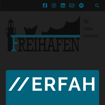
facebook
instagram
linkedin
email-
spotify
form
//ERFAH