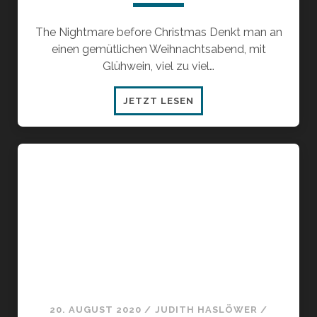
The Nightmare before Christmas Denkt man an
einen gemütlichen Weihnachtsabend, mit
Glühwein, viel zu viel…
WEIHNACHTSFILM
JETZT LESEN
OHNE
WEIHNACHTSKITSCH
20. AUGUST 2020
/
JUDITH HASLÖWER
/