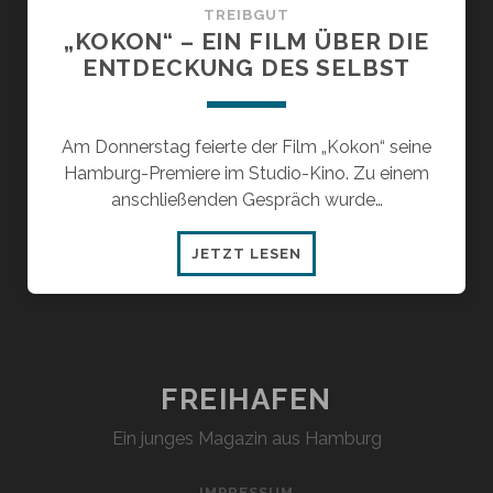
TREIBGUT
„KOKON“ – EIN FILM ÜBER DIE
ENTDECKUNG DES SELBST
Am Donnerstag feierte der Film „Kokon“ seine
Hamburg-Premiere im Studio-Kino. Zu einem
anschließenden Gespräch wurde…
„KOKON“
JETZT LESEN
–
EIN
FILM
ÜBER
DIE
FREIHAFEN
ENTDECKUNG
Ein junges Magazin aus Hamburg
DES
SELBST
IMPRESSUM