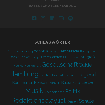
DATENSCHUTZERKLÄRUNG
facebook
instagram
linkedin
email-
spotify
form
SCHLAGWÖRTER
corona
Demokratie
Bildung
Ausland
Engagement
Dating
Fotografie
fahrrad
Essen & Trinken
Events
Europa
Film
Fitness
Gesellschaft
Guide
Freunde
Freundschaft
Hamburg
Jugend
Identität
Interview
Internet
Liebe
Kultur
Kommentar
Konsum
Konzert
Kunst
Musik
Politik
Nachhaltigkeit
Redaktionsplaylist
Schule
Reisen