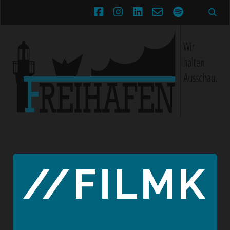
facebook
instagram
linkedin
email-
spotify
form
//FILMK