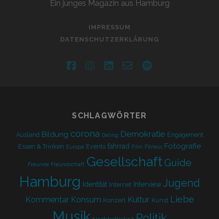
Ein junges Magazin aus Hamburg
IMPRESSUM
DATENSCHUTZERKLÄRUNG
facebook
instagram
linkedin
email-
spotify
form
SCHLAGWÖRTER
corona
Demokratie
Bildung
Ausland
Engagement
Dating
Fotografie
fahrrad
Essen & Trinken
Events
Europa
Film
Fitness
Gesellschaft
Guide
Freunde
Freundschaft
Hamburg
Jugend
Identität
Interview
Internet
Liebe
Kultur
Kommentar
Konsum
Konzert
Kunst
Musik
Politik