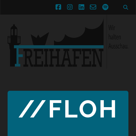
facebook
instagram
linkedin
email-
spotify
form
//FLOH