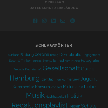
IMPRESSUM
DATENSCHUTZERKLÄRUNG
facebook
instagram
linkedin
email-
spotify
form
SCHLAGWÖRTER
corona
Demokratie
Bildung
Ausland
Engagement
Dating
Fotografie
fahrrad
Essen & Trinken
Events
Europa
Film
Fitness
Gesellschaft
Guide
Freunde
Freundschaft
Hamburg
Jugend
Identität
Interview
Internet
Liebe
Kultur
Kommentar
Konsum
Konzert
Kunst
Musik
Politik
Nachhaltigkeit
Redaktionsplaylist
Schule
Reisen