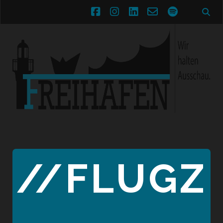
facebook
instagram
linkedin
email-
spotify
form
//FLUGZ