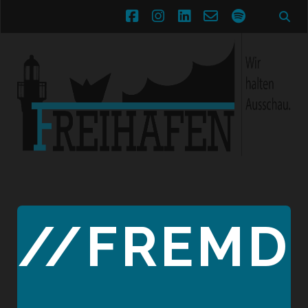
facebook
instagram
linkedin
email-
spotify
form
//FREMD