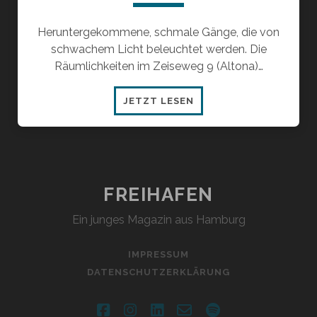
Heruntergekommene, schmale Gänge, die von
schwachem Licht beleuchtet werden. Die
Räumlichkeiten im Zeiseweg 9 (Altona)…
ZUGÄNGE
JETZT LESEN
–
EINE
PERFORMANCE
/
INSTALLATION
FREIHAFEN
Ein junges Magazin aus Hamburg
IMPRESSUM
DATENSCHUTZERKLÄRUNG
facebook
instagram
linkedin
email-
spotify