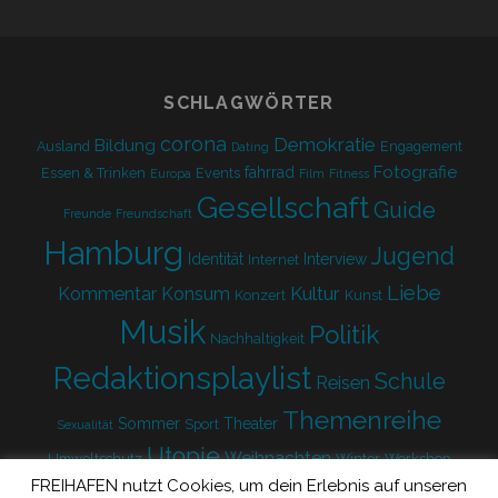
form
SCHLAGWÖRTER
corona
Demokratie
Bildung
Ausland
Engagement
Dating
Fotografie
fahrrad
Essen & Trinken
Events
Europa
Film
Fitness
Gesellschaft
Guide
Freunde
Freundschaft
Hamburg
Jugend
Identität
Interview
Internet
Liebe
Kultur
Kommentar
Konsum
Konzert
Kunst
Musik
Politik
Nachhaltigkeit
Redaktionsplaylist
Schule
Reisen
Themenreihe
Sommer
Theater
Sport
Sexualität
Utopie
Weihnachten
Umweltschutz
Winter
Workshop
FREIHAFEN nutzt Cookies, um dein Erlebnis auf unseren
Zukunft