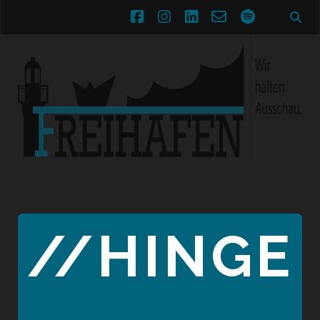
facebook
instagram
linkedin
email-
spotify
form
//HINGE