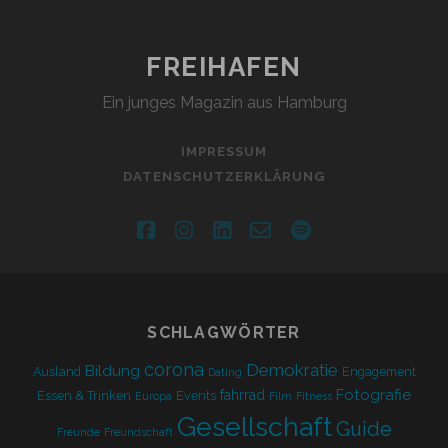
LIEBE
FREIHAFEN
Ein junges Magazin aus Hamburg
IMPRESSUM
DATENSCHUTZERKLÄRUNG
facebook
instagram
linkedin
email-
spotify
form
SCHLAGWÖRTER
corona
Demokratie
Bildung
Ausland
Engagement
Dating
Fotografie
fahrrad
Essen & Trinken
Events
Europa
Film
Fitness
Gesellschaft
Guide
Freunde
Freundschaft