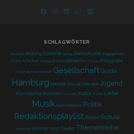
facebook
instagram
linkedin
email-
spotify
form
SCHLAGWÖRTER
corona
Demokratie
Bildung
Ausland
Engagement
Dating
Fotografie
fahrrad
Essen & Trinken
Events
Europa
Film
Fitness
Gesellschaft
Guide
Freunde
Freundschaft
Hamburg
Jugend
Identität
Interview
Internet
Liebe
Kultur
Kommentar
Konsum
Konzert
Kunst
Musik
Politik
Nachhaltigkeit
Redaktionsplaylist
Schule
Reisen
Themenreihe
Sommer
Theater
Sport
Sexualität