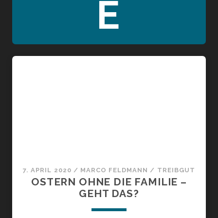
E
7. APRIL 2020
/
MARCO FELDMANN
/
TREIBGUT
OSTERN OHNE DIE FAMILIE –
GEHT DAS?