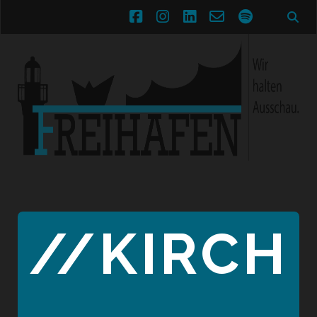
facebook
instagram
linkedin
email-
spotify
form
//KIRCH