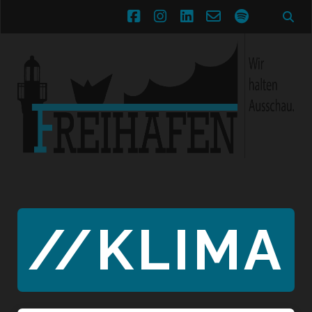
facebook
instagram
linkedin
email-
spotify
form
//KLIMA