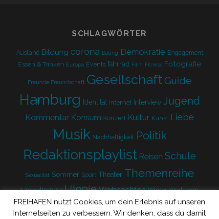
form
SCHLAGWÖRTER
corona
Demokratie
Bildung
Ausland
Engagement
Dating
Fotografie
fahrrad
Essen & Trinken
Events
Europa
Film
Fitness
Gesellschaft
Guide
Freunde
Freundschaft
Hamburg
Jugend
Identität
Interview
Internet
Liebe
Kultur
Kommentar
Konsum
Konzert
Kunst
Musik
Politik
Nachhaltigkeit
Redaktionsplaylist
Schule
Reisen
Themenreihe
Sommer
Theater
Sport
Sexualität
Utopie
Weihnachten
Umweltschutz
Winter
Workshop
FREIHAFEN nutzt Cookies, um dein Erlebnis auf unseren
Zukunft
Internetseiten zu verbessern. Wir denken, dass du damit