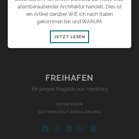
atemberaubender Architektur handelt. Dies ist
ein Artikel darüber, WIE ich nach Italien
gekommen bin und WARUM.
GENERATION
JETZT LESEN
REISEN
VS.
GENERATION
KLIMA
FREIHAFEN
Ein junges Magazin aus Hamburg
IMPRESSUM
DATENSCHUTZERKLÄRUNG
facebook
instagram
linkedin
email-
spotify