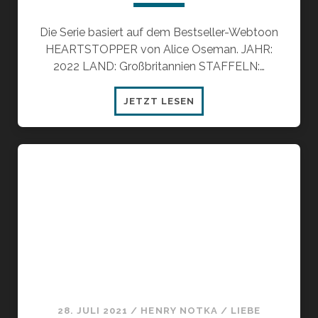
Die Serie basiert auf dem Bestseller-Webtoon
HEARTSTOPPER von Alice Oseman. JAHR:
2022 LAND: Großbritannien STAFFELN:…
MEDIENEMPFEHLUNG:
JETZT LESEN
SERIE
HEARTSTOPPER
–
BOY
MEETS
BOY
28. JULI 2021
/
HENRY NOTKA
/
LIEBE