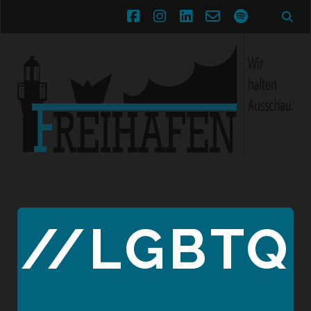
facebook
instagram
linkedin
email-
spotify
form
//LGBTQ