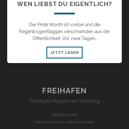
WEN LIEBST DU EIGENTLICH?
Der Pride Month ist vorbei und die
Regenbogenflaggen verschwinden aus der
Öffentlichkeit. Vor zwei Tagen…
WEN
JETZT LESEN
LIEBST
DU
EIGENTLICH?
FREIHAFEN
Ein junges Magazin aus Hamburg
IMPRESSUM
DATENSCHUTZERKLÄRUNG