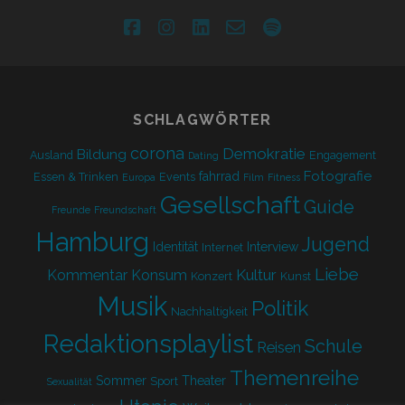
facebook
instagram
linkedin
email-
spotify
form
SCHLAGWÖRTER
corona
Demokratie
Bildung
Ausland
Engagement
Dating
Fotografie
fahrrad
Essen & Trinken
Events
Europa
Film
Fitness
Gesellschaft
Guide
Freunde
Freundschaft
Hamburg
Jugend
Identität
Interview
Internet
Liebe
Kultur
Kommentar
Konsum
Konzert
Kunst
Musik
Politik
Nachhaltigkeit
Redaktionsplaylist
Schule
Reisen
Themenreihe
Sommer
Theater
Sport
Sexualität