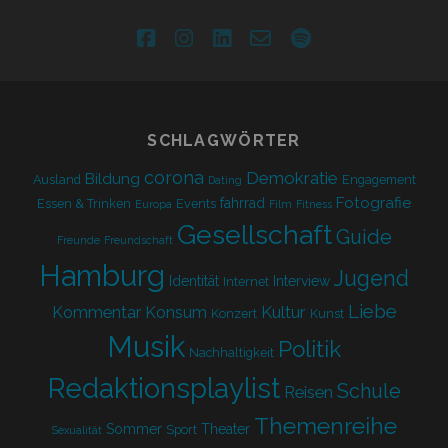
facebook
instagram
linkedin
email-
spotify
form
SCHLAGWÖRTER
corona
Demokratie
Bildung
Ausland
Engagement
Dating
Fotografie
fahrrad
Essen & Trinken
Events
Europa
Film
Fitness
Gesellschaft
Guide
Freunde
Freundschaft
Hamburg
Jugend
Identität
Interview
Internet
Liebe
Kultur
Kommentar
Konsum
Konzert
Kunst
Musik
Politik
Nachhaltigkeit
Redaktionsplaylist
Schule
Reisen
Themenreihe
Sommer
Theater
Sport
Sexualität