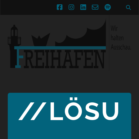
facebook
instagram
linkedin
email-
spotify
form
//LÖSU