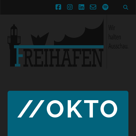
facebook
instagram
linkedin
email-
spotify
form
//OKTO