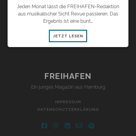
Jeden Monat lässt die FREIHAFEN-Redaktion
aus musikalischer Sicht Revue passieren. Das
Ergebnis ist eine bunt…
REDAKTIONSPLAYLIST
JETZT LESEN
10/2020
FREIHAFEN
Ein junges Magazin aus Hamburg
IMPRESSUM
DATENSCHUTZERKLÄRUNG
facebook
instagram
linkedin
email-
spotify