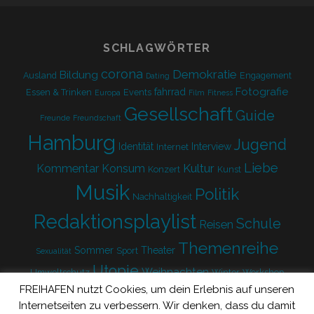
form
SCHLAGWÖRTER
corona
Demokratie
Bildung
Ausland
Engagement
Dating
Fotografie
fahrrad
Essen & Trinken
Events
Europa
Film
Fitness
Gesellschaft
Guide
Freunde
Freundschaft
Hamburg
Jugend
Identität
Interview
Internet
Liebe
Kultur
Kommentar
Konsum
Konzert
Kunst
Musik
Politik
Nachhaltigkeit
Redaktionsplaylist
Schule
Reisen
Themenreihe
Sommer
Theater
Sport
Sexualität
Utopie
Weihnachten
Umweltschutz
Winter
Workshop
FREIHAFEN nutzt Cookies, um dein Erlebnis auf unseren
Zukunft
Internetseiten zu verbessern. Wir denken, dass du damit