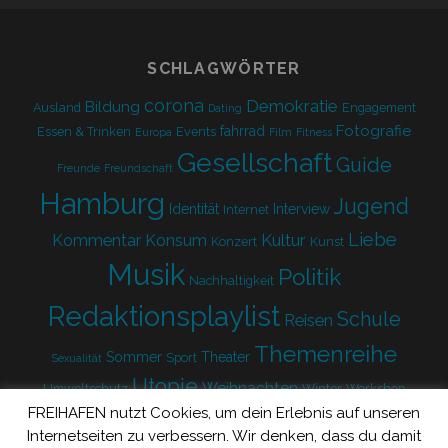
form
SCHLAGWÖRTER
corona
Demokratie
Bildung
Ausland
Engagement
Dating
Fotografie
fahrrad
Essen & Trinken
Events
Europa
Film
Fitness
Gesellschaft
Guide
Freunde
Freundschaft
Hamburg
Jugend
Identität
Interview
Internet
Liebe
Kultur
Kommentar
Konsum
Konzert
Kunst
Musik
Politik
Nachhaltigkeit
Redaktionsplaylist
Schule
Reisen
Themenreihe
Sommer
Theater
Sport
Sexualität
Utopie
Weihnachten
Umweltschutz
Winter
Workshop
FREIHAFEN nutzt Cookies, um dein Erlebnis auf unseren
Zukunft
Internetseiten zu verbessern. Wir denken, dass du damit