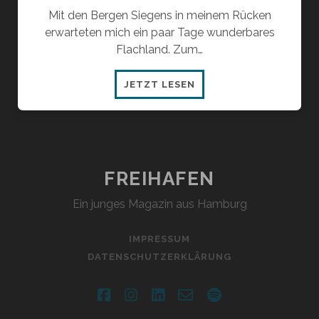
Mit den Bergen Siegens in meinem Rücken
erwarteten mich ein paar Tage wunderbares
Flachland. Zum…
TEIL
JETZT LESEN
5:
LIMONADENDURST
FREIHAFEN
Ein junges Magazin aus Hamburg
IMPRESSUM
DATENSCHUTZERKLÄRUNG
facebook
instagram
linkedin
email-
spotify