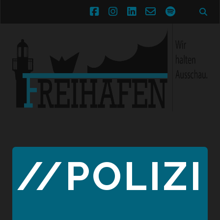
facebook
instagram
linkedin
email-
spotify
form
//POLIZI