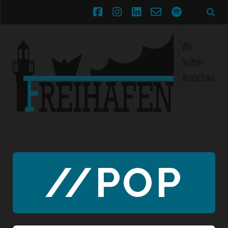
facebook
instagram
linkedin
email-
spotify
form
//POP