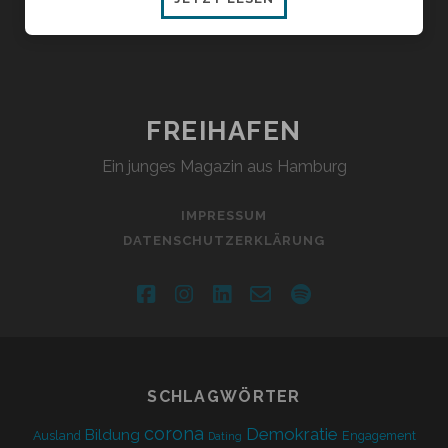
MEETS
SCHOSTAKOWITSCH
FREIHAFEN
Ein junges Magazin aus Hamburg
IMPRESSUM
DATENSCHUTZERKLÄRUNG
facebook
instagram
linkedin
email-
spotify
form
SCHLAGWÖRTER
corona
Demokratie
Bildung
Ausland
Engagement
Dating