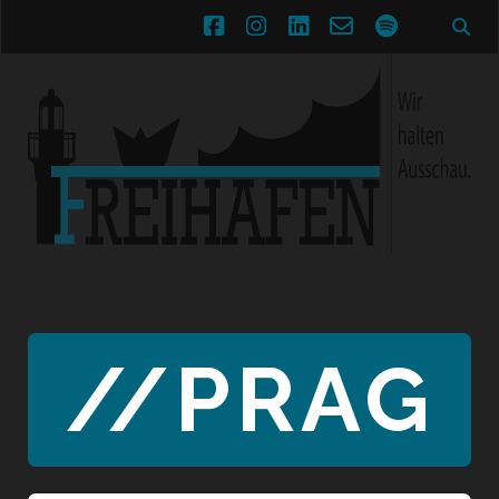
facebook
instagram
linkedin
email-
spotify
form
//PRAG