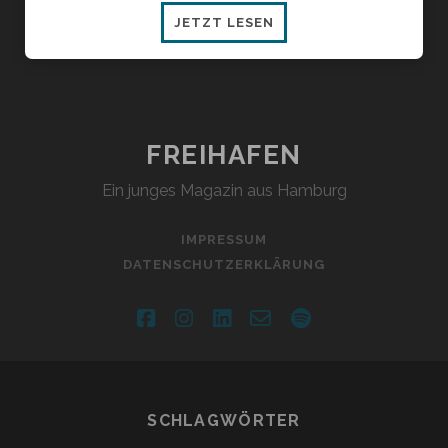
PRAG
JETZT LESEN
–
EIN
FOTO-
ESSAY
FREIHAFEN
Ein junges Magazin aus Hamburg
IMPRESSUM
DATENSCHUTZERKLÄRUNG
facebook
instagram
linkedin
email-
spotify
form
SCHLAGWÖRTER