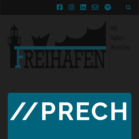
facebook
instagram
linkedin
email-
spotify
form
//PRECH