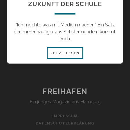
ZUKUNFT DER SCHULE
“Ich möchte was mit Medien machen.” Ein Satz
der immer häufiger aus Schülermündern kommt.
Doch…
ZUKUNFT
JETZT LESEN
DER
SCHULE
FREIHAFEN
Ein junges Magazin aus Hamburg
IMPRESSUM
DATENSCHUTZERKLÄRUNG