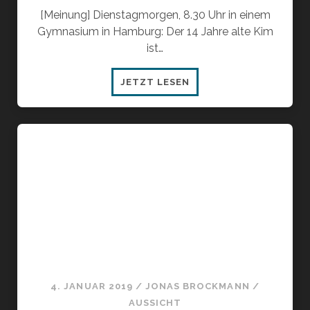
[Meinung] Dienstagmorgen, 8.30 Uhr in einem
Gymnasium in Hamburg: Der 14 Jahre alte Kim
ist…
WIE
JETZT LESEN
LERNEN
UNSERE
KINDER
IN
DER
SCHULE
VON
MORGEN?
4. JANUAR 2019
/
JONAS BROCKMANN
/
AUSSICHT