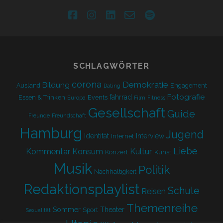
facebook
instagram
linkedin
email-
spotify
form
SCHLAGWÖRTER
corona
Demokratie
Bildung
Ausland
Engagement
Dating
Fotografie
fahrrad
Essen & Trinken
Events
Europa
Film
Fitness
Gesellschaft
Guide
Freunde
Freundschaft
Hamburg
Jugend
Identität
Interview
Internet
Liebe
Kultur
Kommentar
Konsum
Konzert
Kunst
Musik
Politik
Nachhaltigkeit
Redaktionsplaylist
Schule
Reisen
Themenreihe
Sommer
Theater
Sport
Sexualität