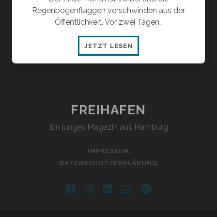
Regenbogenflaggen verschwinden aus der
Öffentlichkeit. Vor zwei Tagen…
WEN
JETZT LESEN
LIEBST
DU
EIGENTLICH?
FREIHAFEN
Ein junges Magazin aus Hamburg
IMPRESSUM
DATENSCHUTZERKLÄRUNG
facebook
instagram
linkedin
email-
spotify
form