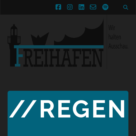
facebook
instagram
linkedin
email-
spotify
form
//REGEN