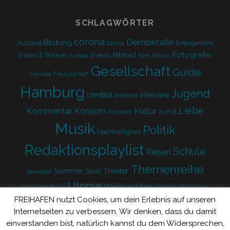
SCHLAGWÖRTER
corona
Demokratie
Bildung
Ausland
Engagement
Dating
Fotografie
fahrrad
Essen & Trinken
Events
Europa
Film
Fitness
Gesellschaft
Guide
Freunde
Freundschaft
Hamburg
Jugend
Identität
Interview
Internet
Liebe
Kultur
Kommentar
Konsum
Konzert
Kunst
Musik
Politik
Nachhaltigkeit
Redaktionsplaylist
Schule
Reisen
Themenreihe
Sommer
Theater
Sport
Sexualität
Utopie
Weihnachten
Umweltschutz
Winter
Workshop
FREIHAFEN nutzt Cookies, um dein Erlebnis auf unseren
Zukunft
Internetseiten zu verbessern. Wir denken, dass du damit
einverstanden bist, natürlich kannst du dem Widersprechen,