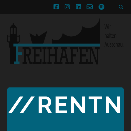
facebook
instagram
linkedin
email-
spotify
form
//RENTN