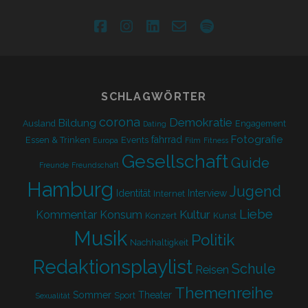
facebook
instagram
linkedin
email-
spotify
form
SCHLAGWÖRTER
corona
Demokratie
Bildung
Ausland
Engagement
Dating
Fotografie
fahrrad
Essen & Trinken
Events
Europa
Film
Fitness
Gesellschaft
Guide
Freunde
Freundschaft
Hamburg
Jugend
Identität
Interview
Internet
Liebe
Kultur
Kommentar
Konsum
Konzert
Kunst
Musik
Politik
Nachhaltigkeit
Redaktionsplaylist
Schule
Reisen
Themenreihe
Sommer
Theater
Sport
Sexualität