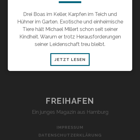
Drei Boas im Keller, Karpfen im Teich und
Hühner im Garten. Exotische und einheimische
Tiere hält Michael Millert schon seit seiner
Kindheit. Warum er trotz Herausforderungen
seiner Leidenschaft treu bleibt.
EIN
JETZT LESEN
TROPENHAUS
IM
EIGENHEIM
FREIHAFEN
Ein junges Magazin aus Hamburg
IMPRESSUM
DATENSCHUTZERKLÄRUNG