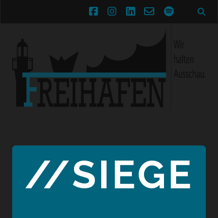
facebook
instagram
linkedin
email-
spotify
form
//SIEGE