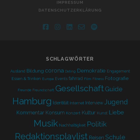
IMPRESSUM
DATENSCHUTZERKLÄRUNG
facebook
instagram
linkedin
email-
spotify
form
SCHLAGWÖRTER
corona
Demokratie
Bildung
Ausland
Engagement
Dating
Fotografie
fahrrad
Essen & Trinken
Events
Europa
Film
Fitness
Gesellschaft
Guide
Freunde
Freundschaft
Hamburg
Jugend
Identität
Interview
Internet
Liebe
Kultur
Kommentar
Konsum
Konzert
Kunst
Musik
Politik
Nachhaltigkeit
Redaktionsplaylist
Schule
Reisen