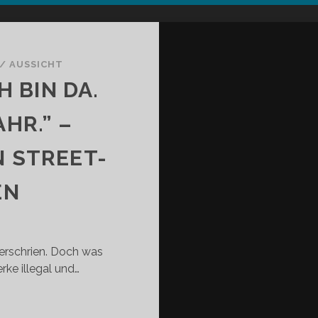
/
AUSSICHT
H BIN DA.
HR.” –
 STREET-
EN
verschrien. Doch was
rke illegal und…
H