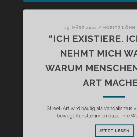
25. MÄRZ 2022
/
MORITZ LÖHN
“ICH EXISTIERE. IC
NEHMT MICH WA
WARUM MENSCHEN
ART MACH
Street-Art wird häufig als Vandalismus 
bewegt Künstler:innen dazu, ihre We
“IC
JETZT LESEN