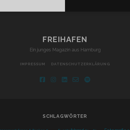
STIERE.
H
N
HMT
CH
FREIHAFEN
HR.”
Ein junges Magazin aus Hamburg
RUM
NSCHEN
IMPRESSUM
DATENSCHUTZERKLÄRUNG
REET-
T
facebook
instagram
linkedin
email-
spotify
CHEN
form
SCHLAGWÖRTER