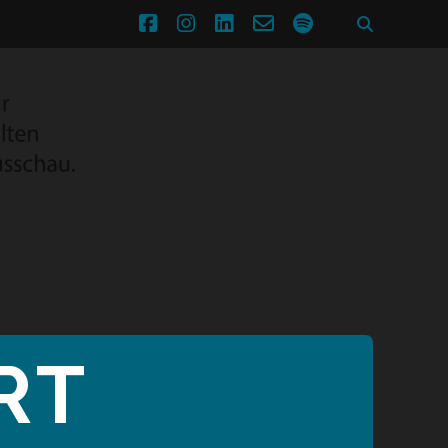
facebook
instagram
linkedin
email-
spotify
form
RT