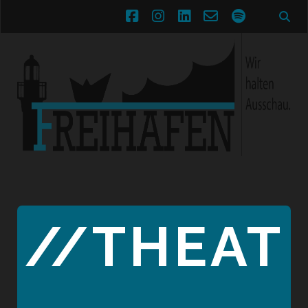
facebook
instagram
linkedin
email-
spotify
form
//THEAT