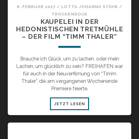
6. FEBRUAR 2017
/
LOTTA JOHANNA STÄHR
/
TROCKENDOCK
KAUPELEI IN DER
HEDONISTISCHEN TRETMÜHLE
– DER FILM “TIMM THALER”
Brauche ich Glück, um zu lachen, oder mein
Lachen, um glücklich zu sein? FREIHAFEN war
für euch in der Neuverfilmung von “Timm
Thaler”, die am vergangenen Wochenende
Premiere feierte.
KAUPELEI
JETZT LESEN
IN
DER
HEDONISTISCHEN
TRETMÜHLE