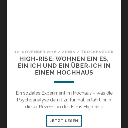
–
DER
FILM
“TIMM
THALER”
12. NOVEMBER 2016
/
ADMIN
/
TROCKENDOCK
HIGH-RISE: WOHNEN EIN ES,
EIN ICH UND EIN ÜBER-ICH IN
EINEM HOCHHAUS
Ein soziales Experiment im Hochaus – was die
Psychoanalyse damit zu tun hat, erfahrt ihr in
dieser Rezension des Films High Rise
HIGH-
JETZT LESEN
RISE: