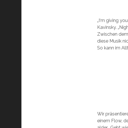
„I‘m giving yo
Kavinsky. „Nigh
Zwischen dem 
diese Musik ni
So kann im All
Wir präsentier
einem Flow, de
alder… Geht wi