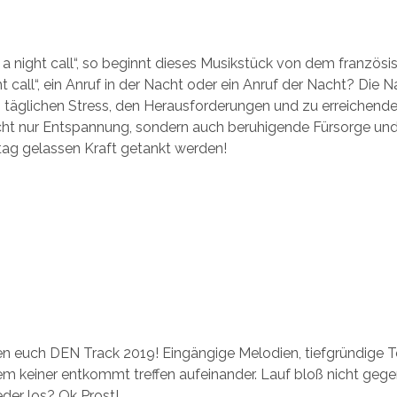
u a night call“, so beginnt dieses Musikstück von dem französi
t call“, ein Anruf in der Nacht oder ein Anruf der Nacht? Die 
täglichen Stress, den Herausforderungen und zu erreichenden
cht nur Entspannung, sondern auch beruhigende Fürsorge und
tag gelassen Kraft getankt werden!
en euch DEN Track 2019! Eingängige Melodien, tiefgründige 
m keiner entkommt treffen aufeinander. Lauf bloß nicht gegen
eder los? Ok Prost!