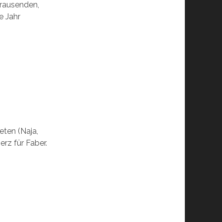
brausenden,
e Jahr
ten (Naja,
rz für Faber.