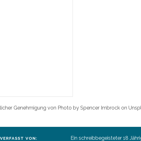
ndlicher Genehmigung von Photo by Spencer Imbrock on Unsp
Ein schreibbegeisteter 18 Jährig
VERFASST VON: