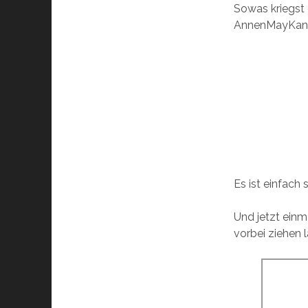
Sowas kriegst
AnnenMayKante
Es ist einfach
Und jetzt einm
vorbei ziehen 