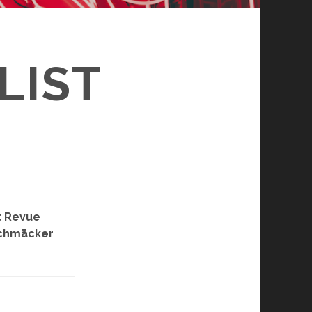
LIST
t Revue
eschmäcker