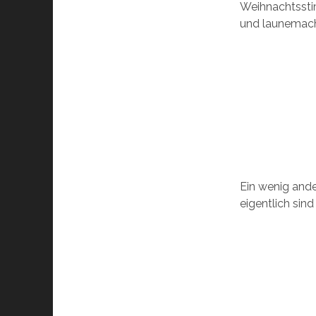
Weihnachtssti
und launemache
Ein wenig and
eigentlich sin