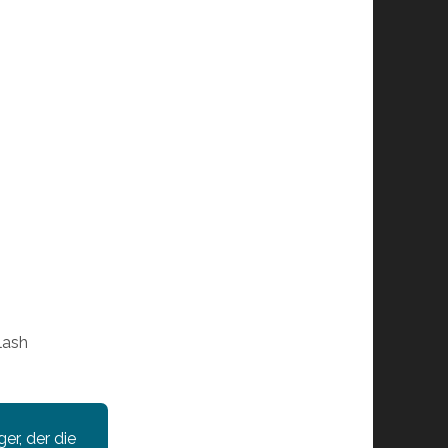
lash
er, der die