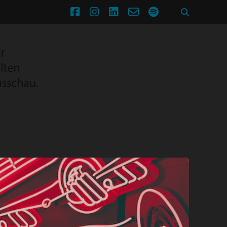
facebook
instagram
linkedin
email-
spotify
form