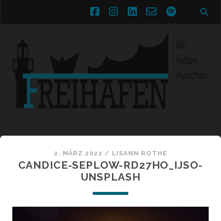
facebook
instagram
linkedin
email-
spotify
form
2. MÄRZ 2022 /
LISANN ROTHE
CANDICE-SEPLOW-RD27HO_IJSO-
UNSPLASH