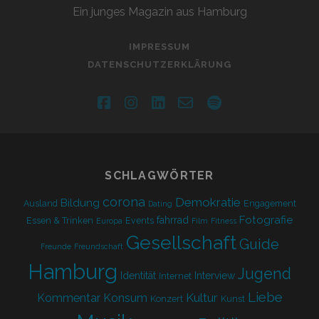
Ein junges Magazin aus Hamburg
IMPRESSUM
DATENSCHUTZERKLÄRUNG
facebook
instagram
linkedin
email-
spotify
form
SCHLAGWÖRTER
corona
Demokratie
Bildung
Ausland
Engagement
Dating
Fotografie
fahrrad
Essen & Trinken
Events
Europa
Film
Fitness
Gesellschaft
Guide
Freunde
Freundschaft
Hamburg
Jugend
Identität
Interview
Internet
Liebe
Kultur
Kommentar
Konsum
Konzert
Kunst