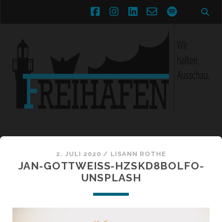
facebook
instagram
linkedin
email-
spotify
form
2. JULI 2020 /
LISANN ROTHE
JAN-GOTTWEISS-HZSKD8BOLFO-
UNSPLASH