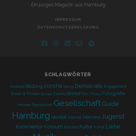
Ein junges Magazin aus Hamburg
IMPRESSUM
DATENSCHUTZERKLÄRUNG
facebook
instagram
linkedin
email-
spotify
form
SCHLAGWÖRTER
corona
Demokratie
Bildung
Ausland
Engagement
Dating
Fotografie
fahrrad
Essen & Trinken
Events
Europa
Film
Fitness
Gesellschaft
Guide
Freunde
Freundschaft
Hamburg
Jugend
Identität
Interview
Internet
Liebe
Kultur
Kommentar
Konsum
Konzert
Kunst