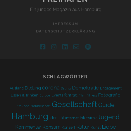
Ein junges Magazin aus Hamburg
IMPRESSUM
DATENSCHUTZERKLÄRUNG
facebook
instagram
linkedin
email-
spotify
form
SCHLAGWÖRTER
corona
Demokratie
Bildung
Ausland
Engagement
Dating
Fotografie
fahrrad
Essen & Trinken
Events
Europa
Film
Fitness
Gesellschaft
Guide
Freunde
Freundschaft
Hamburg
Jugend
Identität
Interview
Internet
Liebe
Kultur
Kommentar
Konsum
Konzert
Kunst