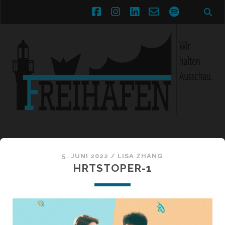
facebook
instagram
linkedin
email-
spotify
form
5. JUNI 2022 /
LISA ZHANG
HRTSTOPER-1