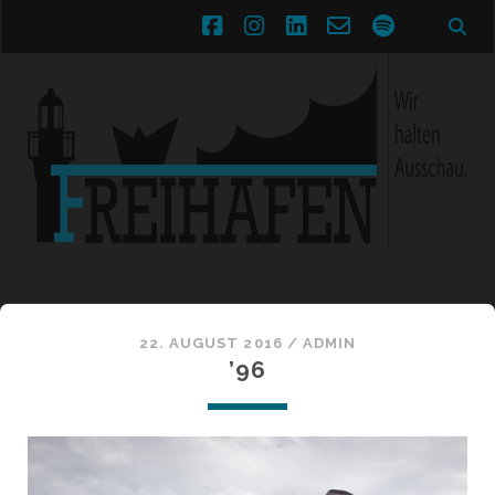
facebook
instagram
linkedin
email-
spotify
form
22. AUGUST 2016 /
ADMIN
’96