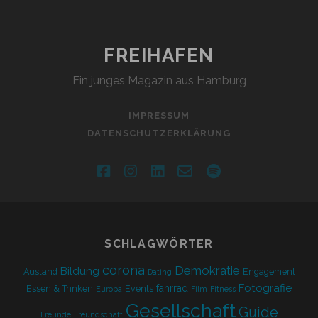
FREIHAFEN
Ein junges Magazin aus Hamburg
IMPRESSUM
DATENSCHUTZERKLÄRUNG
facebook
instagram
linkedin
email-
spotify
form
SCHLAGWÖRTER
corona
Demokratie
Bildung
Ausland
Engagement
Dating
Fotografie
fahrrad
Essen & Trinken
Events
Europa
Film
Fitness
Gesellschaft
Guide
Freunde
Freundschaft