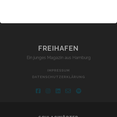
FREIHAFEN
Ein junges Magazin aus Hamburg
IMPRESSUM
DATENSCHUTZERKLÄRUNG
facebook
instagram
linkedin
email-
spotify
form