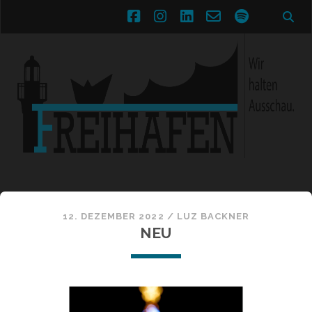
facebook
instagram
linkedin
email-
spotify
form
12. DEZEMBER 2022 /
LUZ BACKNER
NEU