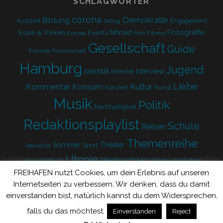
SCHLAGWÖRTER
corona
Demokratie
Bildung
Ausland
Engagement
Dating
Fotografie
fahrrad
Essen & Trinken
Events
Europa
Film
Fitness
Gesellschaft
Guide
Freunde
Freundschaft
Hamburg
Jugend
Identität
Interview
Internet
Liebe
Kultur
Kommentar
Konsum
Konzert
Kunst
Musik
Politik
Nachhaltigkeit
Redaktionsplaylist
Schule
Reisen
Themenreihe
Sommer
Theater
Sport
Sexualität
Utopie
Weihnachten
Umweltschutz
Winter
Workshop
FREIHAFEN nutzt Cookies, um dein Erlebnis auf unseren
Zukunft
Internetseiten zu verbessern. Wir denken, dass du damit
einverstanden bist, natürlich kannst du dem Widersprechen,
falls du das möchtest.
Einverstanden
Reject