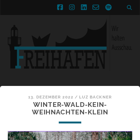
facebook
instagram
linkedin
email-
spotify
form
13. DEZEMBER 2022 /
LUZ BACKNER
WINTER-WALD-KEIN-
WEIHNACHTEN-KLEIN