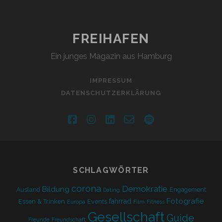
FREIHAFEN
Ein junges Magazin aus Hamburg
IMPRESSUM
DATENSCHUTZERKLÄRUNG
facebook
instagram
linkedin
email-
spotify
form
SCHLAGWÖRTER
corona
Demokratie
Bildung
Ausland
Engagement
Dating
Fotografie
fahrrad
Essen & Trinken
Events
Europa
Film
Fitness
Gesellschaft
Guide
Freunde
Freundschaft