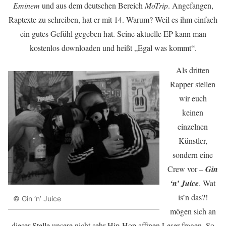
Eminem
und aus dem deutschen Bereich
MoTrip
. Angefangen,
Raptexte zu schreiben, hat er mit 14. Warum? Weil es ihm einfach
ein gutes Gefühl gegeben hat. Seine aktuelle EP kann man
kostenlos downloaden und heißt „Egal was kommt“.
Als dritten
Rapper stellen
wir euch
keinen
einzelnen
Künstler,
sondern eine
Crew vor –
Gin
‘n’ Juice
. Wat
is’n das?!
© Gin ‘n’ Juice
mögen sich an
dieser Stelle unsere nicht sehr Hip-Hop affinen Leser fragen. So