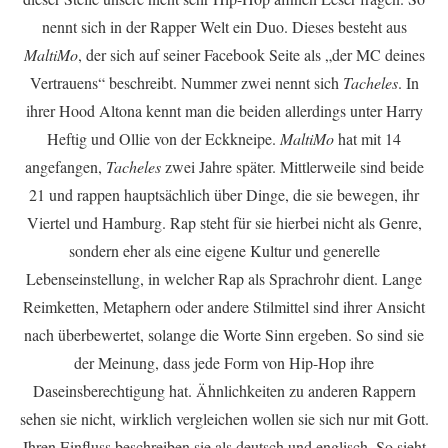
nennt sich in der Rapper Welt ein Duo. Dieses besteht aus
MaltiMo
, der sich auf seiner Facebook Seite als
„der MC deines
Vertrauens“ beschreibt. Nummer zwei nennt sich
Tacheles
. In
ihrer Hood Altona kennt man die beiden allerdings unter Harry
Heftig und Ollie von der Eckkneipe.
MaltiMo
hat mit 14
angefangen,
Tacheles
zwei Jahre später. Mittlerweile sind beide
21 und rappen hauptsächlich über Dinge, die sie bewegen, ihr
Viertel und Hamburg. Rap steht für sie hierbei nicht als Genre,
sondern eher als eine eigene Kultur und generelle
Lebenseinstellung, in welcher Rap als Sprachrohr dient. Lange
Reimketten, Metaphern oder andere Stilmittel sind ihrer Ansicht
nach überbewertet, solange die Worte Sinn ergeben. So sind sie
der Meinung, dass jede Form von Hip-Hop ihre
Daseinsberechtigung hat. Ähnlichkeiten zu anderen Rappern
sehen sie nicht, wirklich vergleichen wollen sie sich nur mit Gott.
Ihren Einfluss beschreiben sie als deutsch und englisch. So sieht