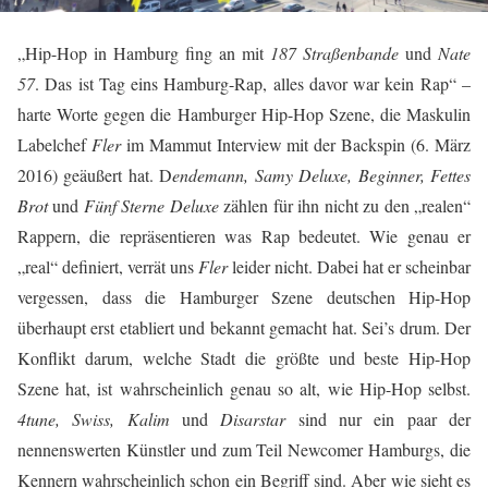
„
Hip-Hop in Hamburg fing an mit
187 Straßenbande
und
Nate
57
. Das ist Tag eins Hamburg-Rap, alles davor war kein Rap“ –
harte Worte gegen die Hamburger Hip-Hop Szene, die Maskulin
Labelchef
Fler
im Mammut Interview mit der Backspin (6. März
2016) geäußert hat. D
endemann, Samy Deluxe, Beginner, Fettes
Brot
und
Fünf Sterne Deluxe
zählen für ihn nicht zu den „realen“
Rappern, die repräsentieren was Rap bedeutet. Wie genau er
„real“ definiert, verrät uns
Fler
leider nicht. Dabei hat er scheinbar
vergessen, dass die Hamburger Szene deutschen Hip-Hop
überhaupt erst etabliert und bekannt gemacht hat. Sei’s drum. Der
Konflikt darum, welche Stadt die größte und beste Hip-Hop
Szene hat, ist wahrscheinlich genau so alt, wie Hip-Hop selbst.
4tune, Swiss, Kalim
und
Disarstar
sind nur ein paar der
nennenswerten Künstler und zum Teil Newcomer Hamburgs, die
Kennern wahrscheinlich schon ein Begriff sind. Aber wie sieht es