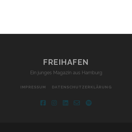
FREIHAFEN
Ein junges Magazin aus Hamburg
IMPRESSUM
DATENSCHUTZERKLÄRUNG
facebook
instagram
linkedin
email-
spotify
form