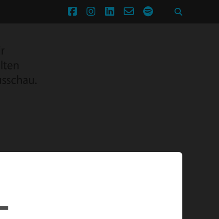
facebook
instagram
linkedin
email-
spotify
form
-