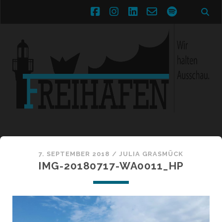
facebook
instagram
linkedin
email-
spotify
form
7. SEPTEMBER 2018 /
JULIA GRASMÜCK
IMG-20180717-WA0011_HP