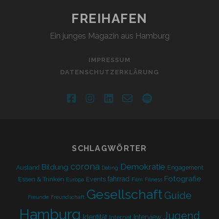
FREIHAFEN
Ein junges Magazin aus Hamburg
IMPRESSUM
DATENSCHUTZERKLÄRUNG
facebook
instagram
linkedin
email-
spotify
form
SCHLAGWÖRTER
corona
Demokratie
Bildung
Ausland
Engagement
Dating
Fotografie
fahrrad
Essen & Trinken
Events
Europa
Film
Fitness
Gesellschaft
Guide
Freunde
Freundschaft
Hamburg
Jugend
Identität
Interview
Internet