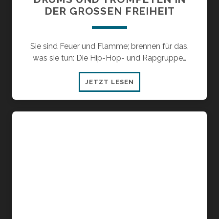
DER GROSSEN FREIHEIT
Sie sind Feuer und Flamme; brennen für das,
was sie tun: Die Hip-Hop- und Rapgruppe…
DRUMS
JETZT LESEN
UND
TROMPETEN
IN
DER
GROSSEN F
REIHEIT