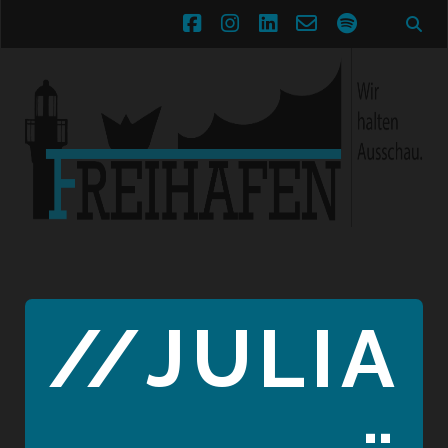
facebook
instagram
linkedin
email-
spotify
form
//
JULIA