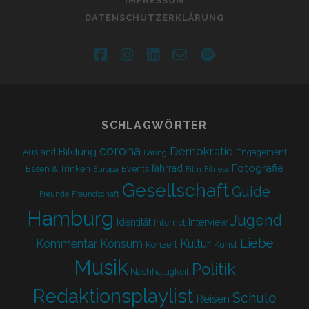
IMPRESSUM
DATENSCHUTZERKLÄRUNG
facebook
instagram
linkedin
email-
spotify
form
SCHLAGWÖRTER
corona
Demokratie
Bildung
Ausland
Engagement
Dating
Fotografie
fahrrad
Essen & Trinken
Events
Europa
Film
Fitness
Gesellschaft
Guide
Freunde
Freundschaft
Hamburg
Jugend
Identität
Interview
Internet
Liebe
Kultur
Kommentar
Konsum
Konzert
Kunst
Musik
Politik
Nachhaltigkeit
Redaktionsplaylist
Schule
Reisen