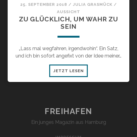
25. SEPTEMBER 2018
/
JULIA GRASMÜCK
/
AUSSICHT
ZU GLÜCKLICH, UM WAHR ZU
SEIN
„Lass mal wegfahren, irgendwohin“. Ein Satz,
und ich bin sofort angefixt von der Idee meiner…
ZU
JETZT LESEN
GLÜCKLICH,
UM
WAHR
ZU
SEIN
FREIHAFEN
Ein junges Magazin aus Hamburg