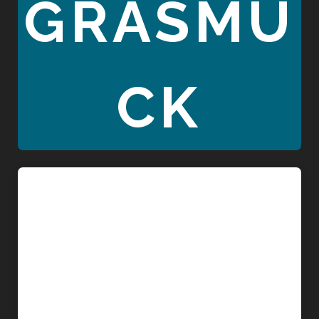
GRASMÜ
CK