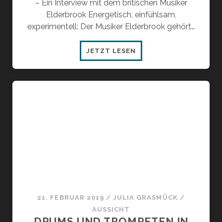
– Ein Interview mit dem britischen Musiker
Elderbrook Energetisch, einfühlsam,
experimentell: Der Musiker Elderbrook gehört…
„WIR
JETZT LESEN
DACHTEN
WIRKLICH,
WIR
KLINGEN
WIE
DIE
ARCTIC
MONKEYS“
21. FEBRUAR 2019
/
JULIA GRASMÜCK
/
AUSSICHT
DRUMS UND TROMPETEN IN