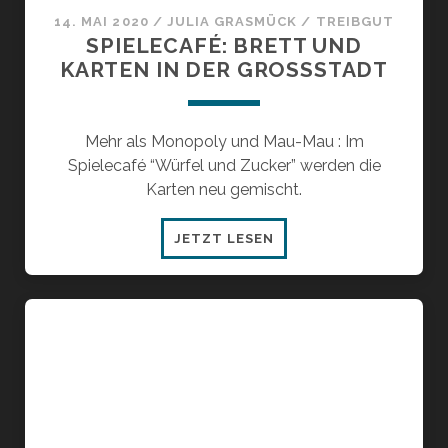
14. MAI 2020
/
JULIA GRASMÜCK
/
TREIBGUT
SPIELECAFÉ: BRETT UND
KARTEN IN DER GROSSSTADT
Mehr als Monopoly und Mau-Mau : Im
Spielecafé “Würfel und Zucker” werden die
Karten neu gemischt.
SPIELECAFÉ:
JETZT LESEN
BRETT
UND
KARTEN
IN
DER
GROSSSTADT